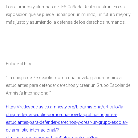
Los alumnos y alumnas del IES Cañada Real muestran en esta
exposición que se puede luchar por un mundo, un futuro mejor y
más justo y asumiendo la defensa de los derechos humanos.
Enlace al blog
“La chispa de Persépolis: como una novela gráfica inspiró a
estudiantes para defender derechos y crear un Grupo Escolar de
Amnistía Internacional”
https://redescuelas.es.amnesty.org/blog/historia/articulo/la-
chispa-de-persepolis-como-una-novela-grafica-inspiro-a-
estudiantes-para-defender-derechos-y-crear-un-grupo-escolar-
de-amnistia-internacional/?
utm_campaign=comp_blog&utm_content=Blog-