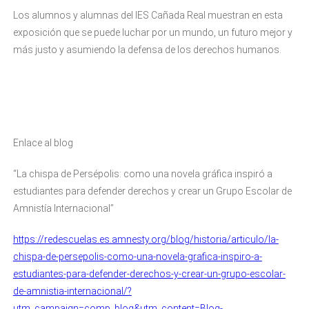
Los alumnos y alumnas del IES Cañada Real muestran en esta
exposición que se puede luchar por un mundo, un futuro mejor y
más justo y asumiendo la defensa de los derechos humanos.
Enlace al blog
“La chispa de Persépolis: como una novela gráfica inspiró a
estudiantes para defender derechos y crear un Grupo Escolar de
Amnistía Internacional”
https://redescuelas.es.amnesty.org/blog/historia/articulo/la-
chispa-de-persepolis-como-una-novela-grafica-inspiro-a-
estudiantes-para-defender-derechos-y-crear-un-grupo-escolar-
de-amnistia-internacional/?
utm_campaign=comp_blog&utm_content=Blog-