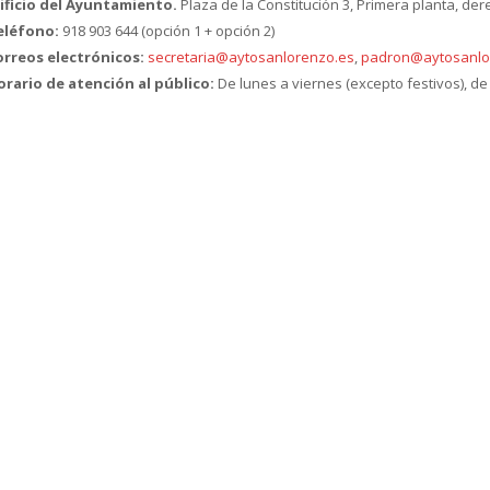
ficio del Ayuntamiento.
Plaza de la Constitución 3, Primera planta, der
léfono:
918 903 644 (opción 1 + opción 2)
rreos electrónicos:
secretaria@aytosanlorenzo.es
,
padron@aytosanlo
rario de atención al público:
De lunes a viernes (excepto festivos), de 