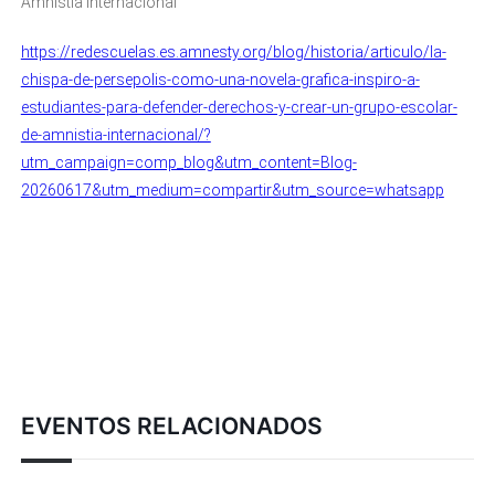
Amnistía Internacional”
https://redescuelas.es.amnesty.org/blog/historia/articulo/la-
chispa-de-persepolis-como-una-novela-grafica-inspiro-a-
estudiantes-para-defender-derechos-y-crear-un-grupo-escolar-
de-amnistia-internacional/?
utm_campaign=comp_blog&utm_content=Blog-
20260617&utm_medium=compartir&utm_source=whatsapp
EVENTOS RELACIONADOS