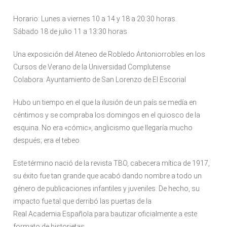
Horario: Lunes a viernes 10 a 14 y 18 a 20:30 horas.
Sábado 18 de julio 11 a 13:30 horas
Una exposición del Ateneo de Robledo Antoniorrobles en los
Cursos de Verano de la Universidad Complutense
Colabora: Ayuntamiento de San Lorenzo de El Escorial
Hubo un tiempo en el que la ilusión de un país se medía en
céntimos y se compraba los domingos en el quiosco de la
esquina. No era «cómic», anglicismo que llegaría mucho
después; era el tebeo.
Este término nació de la revista TBO, cabecera mítica de 1917,
su éxito fue tan grande que acabó dando nombre a todo un
género de publicaciones infantiles y juveniles. De hecho, su
impacto fue tal que derribó las puertas de la
Real Academia Española para bautizar oficialmente a este
formato de historietas.