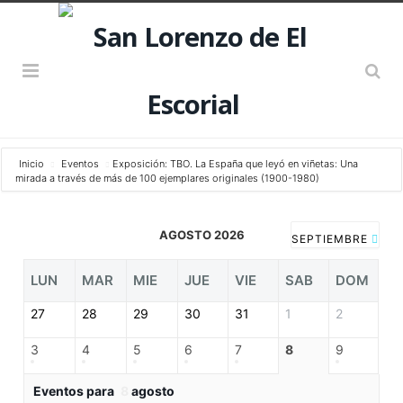
Inicio
Eventos
Exposición: TBO. La España que leyó en viñetas: Una
mirada a través de más de 100 ejemplares originales (1900-1980)
AGOSTO 2026
SEPTIEMBRE
LUN
MAR
MIE
JUE
VIE
SAB
DOM
27
28
29
30
31
1
2
3
4
5
6
7
8
9
Eventos para
8
agosto