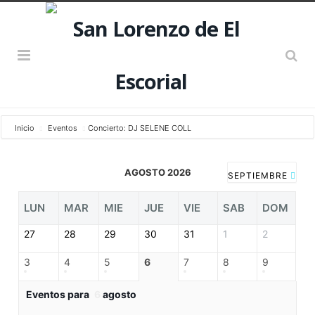
Inicio
Eventos
Concierto: DJ SELENE COLL
AGOSTO 2026
SEPTIEMBRE
LUN
MAR
MIE
JUE
VIE
SAB
DOM
27
28
29
30
31
1
2
3
4
5
6
7
8
9
Eventos para
6
agosto