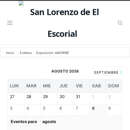
Inicio
Eventos
Exposición: AMORIRÉ
AGOSTO 2026
SEPTIEMBRE
LUN
MAR
MIE
JUE
VIE
SAB
DOM
27
28
29
30
31
1
2
3
4
5
6
7
8
9
Eventos para
8
agosto