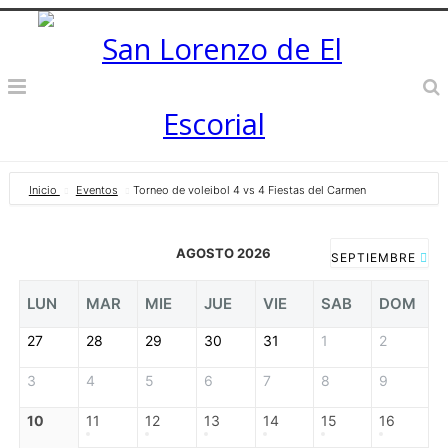
Inicio
Eventos
Torneo de voleibol 4 vs 4 Fiestas del Carmen
AGOSTO 2026
SEPTIEMBRE
LUN
MAR
MIE
JUE
VIE
SAB
DOM
27
28
29
30
31
1
2
3
4
5
6
7
8
9
10
11
12
13
14
15
16