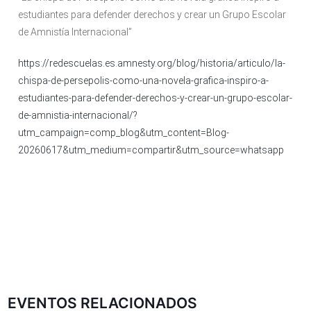
estudiantes para defender derechos y crear un Grupo Escolar
de Amnistía Internacional”
https://redescuelas.es.amnesty.org/blog/historia/articulo/la-
chispa-de-persepolis-como-una-novela-grafica-inspiro-a-
estudiantes-para-defender-derechos-y-crear-un-grupo-escolar-
de-amnistia-internacional/?
utm_campaign=comp_blog&utm_content=Blog-
20260617&utm_medium=compartir&utm_source=whatsapp
EVENTOS RELACIONADOS