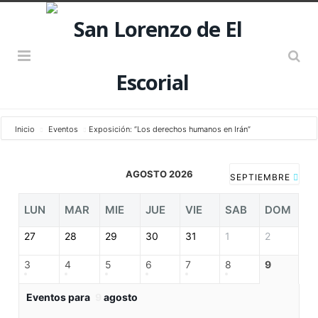
Inicio
Eventos
Exposición: “Los derechos humanos en Irán”
AGOSTO 2026
SEPTIEMBRE
LUN
MAR
MIE
JUE
VIE
SAB
DOM
27
28
29
30
31
1
2
3
4
5
6
7
8
9
Eventos para
9
agosto