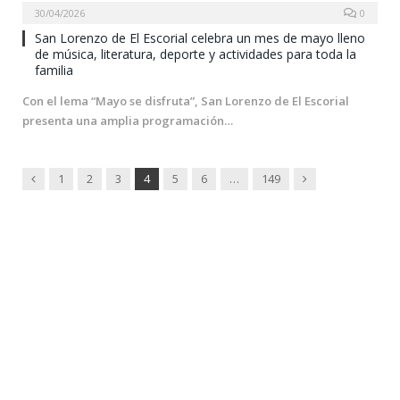
30/04/2026
0
San Lorenzo de El Escorial celebra un mes de mayo lleno
de música, literatura, deporte y actividades para toda la
familia
Con el lema “Mayo se disfruta”, San Lorenzo de El Escorial
presenta una amplia programación…
Previous
Next
1
2
3
4
5
6
…
149