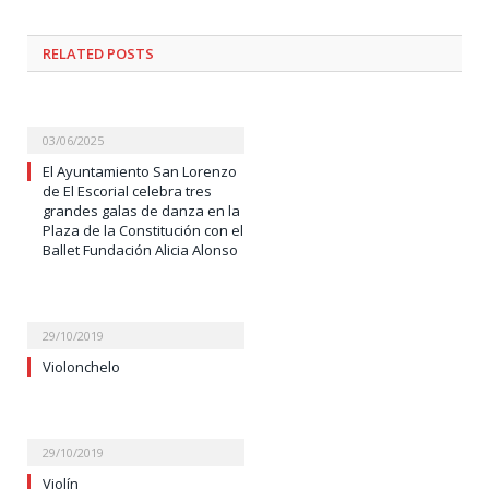
RELATED
POSTS
03/06/2025
El Ayuntamiento San Lorenzo
de El Escorial celebra tres
grandes galas de danza en la
Plaza de la Constitución con el
Ballet Fundación Alicia Alonso
29/10/2019
Violonchelo
29/10/2019
Violín