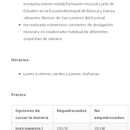
trompeta (viento-metal) formación musical y Jefe de
Estudios en la Escuela Municipal de Música y Danza
«Maestro Alonso» de San Lorenzo del Escorial.
Ha realizado numerosos conciertos de divulgación
musical y es colaborador habitual de diferentes
orquestas de cámara.
Horarios:
Lunes a viernes, tardes y jueves, mañanas
Precios:
Opciones de
Empadronados
No
cursar la materia
empadronados
Instrumento I
29,51€
38,34€