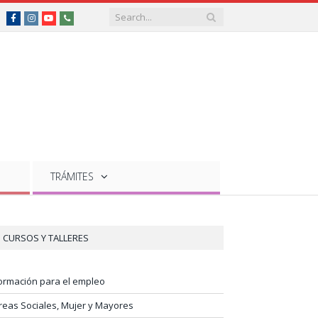
Facebook
Instagram
YouTube
Teléfonos
de
interés
TRÁMITES
CURSOS Y TALLERES
ormación para el empleo
reas Sociales, Mujer y Mayores