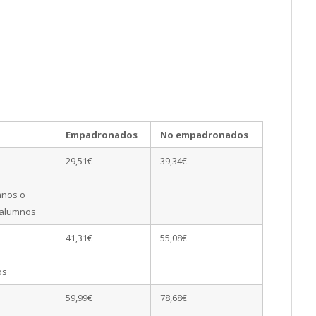
Empadronados
No empadronados
29,51€
39,34€
mnos o
 alumnos
41,31€
55,08€
os
59,99€
78,68€