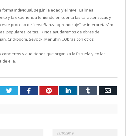
orma individual, según la edad y el nivel. La línea
to y la experiencia teniendo en cuenta las características y
o este proceso de “enseñanza-aprendizaje” se interpretarán:
sicas, populares, celtas…). Nos ayudaremos de obras de
ian, Crickboom, Sevcick, Menuhin…Obras con otros
os conciertos y audiciones que organiza la Escuela y en las
 de ella.
Twitter
Facebook
Pinterest
LinkedIn
Tumblr
Email
29/10/2019