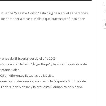
P
C
ca y Danza “Maestro Alonso” está dirigida a aquellas personas
d de aprender a tocar el violín o que quieran profundizar en
C
«
orenzo de El Escorial desde el año 2005.
Profesional de León “Ángel Barja” y terminó los estudios de
Antonio Soler.
995 en diferentes Escuelas de Música.
questas profesionales tales como la Orquesta Sinfónica de
de León “Odón Alonso” y la orquesta Filarmónica de Madrid.