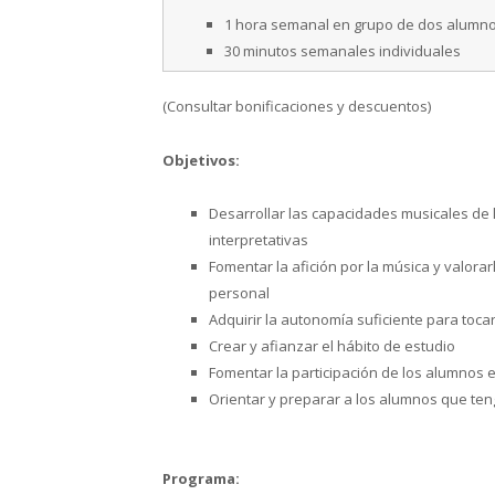
1 hora semanal en grupo de dos alumn
30 minutos semanales individuales
(Consultar bonificaciones y descuentos)
Objetivos:
Desarrollar las capacidades musicales de l
interpretativas
Fomentar la afición por la música y valor
personal
Adquirir la autonomía suficiente para toca
Crear y afianzar el hábito de estudio
Fomentar la participación de los alumnos 
Orientar y preparar a los alumnos que teng
Programa: