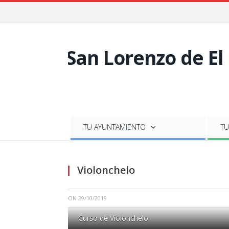
TU AYUNTAMIENTO
TU
Violonchelo
ON
29/10/2019
Curso de Violonchelo