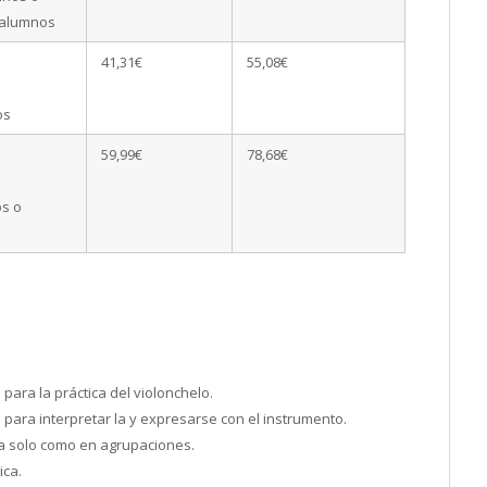
 alumnos
41,31€
55,08€
os
59,99€
78,68€
os o
para la práctica del violonchelo.
para interpretar la y expresarse con el instrumento.
o a solo como en agrupaciones.
ica.