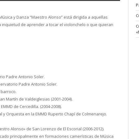
P
C
 Música y Danza “Maestro Alonso” está dirigida a aquellas
a inquietud de aprender a tocar el violonchelo o que quieran
C
«
rio Padre Antonio Soler.
ervatorio Padre Antonio Soler.
 barroco.
n Martín de Valdeiglesias (2001-2004).
 EMMD de Cercedilla. (2004-2008).
al y Orquesta en la EMMD Ruperto Chapí de Colmenarejo.
tro Alonso» de San Lorenzo de El Escorial (2006-2012).
cado principalmente en formaciones camerísticas de Música