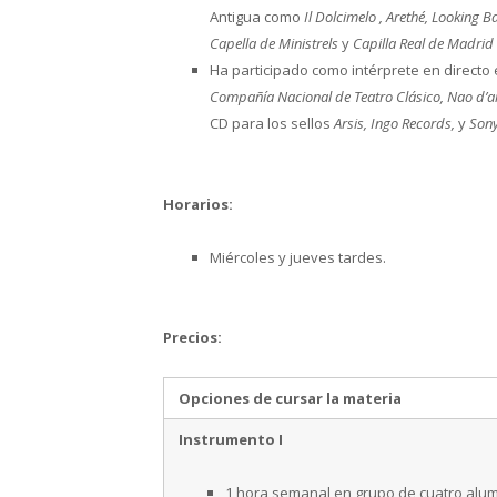
Antigua como
Il Dolcimelo , Arethé, Looking 
Capella de Ministrels
y
Capilla Real de Madrid
Ha participado como intérprete en directo
Compañía Nacional de Teatro Clásico, Nao d’a
CD para los sellos
Arsis, Ingo Records,
y
Son
Horarios:
Miércoles y jueves tardes.
Precios:
Opciones de cursar la materia
Instrumento I
1 hora semanal en grupo de cuatro alu