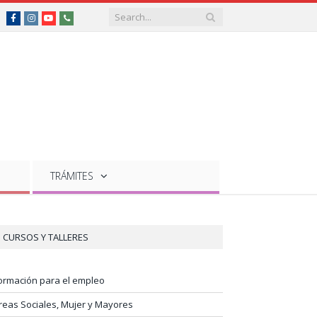
Facebook
Instagram
YouTube
Teléfonos
de
interés
TRÁMITES
CURSOS Y TALLERES
ormación para el empleo
reas Sociales, Mujer y Mayores