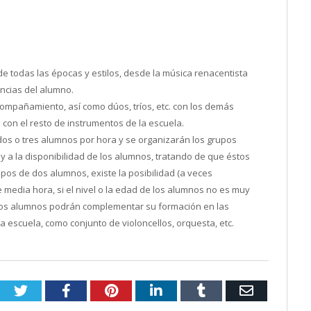
e todas las épocas y estilos, desde la música renacentista
encias del alumno.
ompañamiento, así como dúos, tríos, etc. con los demás
on el resto de instrumentos de la escuela.
 dos o tres alumnos por hora y se organizarán los grupos
y a la disponibilidad de los alumnos, tratando de que éstos
pos de dos alumnos, existe la posibilidad (a veces
e media hora, si el nivel o la edad de los alumnos no es muy
los alumnos podrán complementar su formación en las
a escuela, como conjunto de violoncellos, orquesta, etc.
Twitter
Facebook
Pinterest
LinkedIn
Tumblr
Email