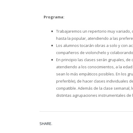
Programa:
Trabajaremos un repertorio muy variado, d
hasta la popular, atendiendo a las prefer
Los alumnos tocarán obras a solo y con ac
compañeros de violonchelo y colaborando c
En principio las clases serán grupales, de
atendiendo a los conocimientos, a la edad 
sean lo más empáticos posibles. En los gru
preferible), de hacer clases individuales d
compatible. Además de la clase semanal, 
distintas agrupaciones instrumentales de l
SHARE.