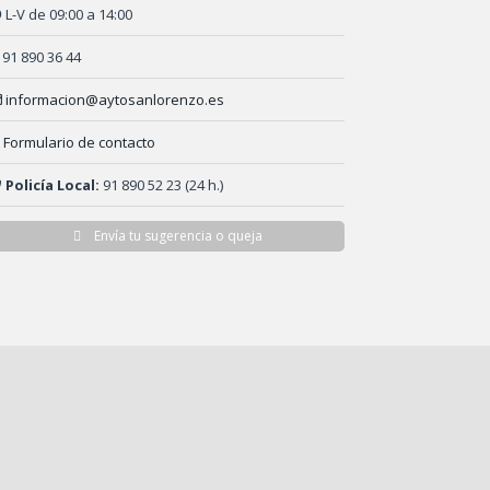
L-V de 09:00 a 14:00
91 890 36 44
informacion@aytosanlorenzo.es
Formulario de contacto
Policía Local:
91 890 52 23 (24 h.)
Envía tu sugerencia o queja