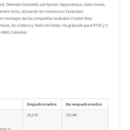
Back, Telemann Ensamble,
Lacrhymae, Hippocampus, Dolce Sirena,
entre otros, actuando en numerosos festivales.
 en montajes de las compañías teatrales
Cristina Rota,
mores, De La Barca y Teatro de Fondo.
Ha grabado para RTVE y 5
y BMG Colombia.
Empadronados
No empadronados
29,51€
39,34€
mnos o