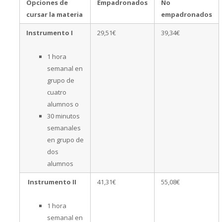
Opciones de
Empadronados
No
cursar la materia
empadronados
Instrumento I
29,51€
39,34€
1 hora
semanal en
grupo de
cuatro
alumnos o
30 minutos
semanales
en grupo de
dos
alumnos
Instrumento II
41,31€
55,08€
1 hora
semanal en