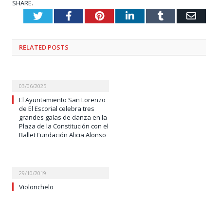
SHARE.
Twitter
Facebook
Pinterest
LinkedIn
Tumblr
Emai
RELATED
POSTS
03/06/2025
El Ayuntamiento San Lorenzo
de El Escorial celebra tres
grandes galas de danza en la
Plaza de la Constitución con el
Ballet Fundación Alicia Alonso
29/10/2019
Violonchelo