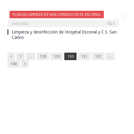
PLAN DE LIMPIEZA DE SAN LORENZO DE EL ESCORIAL
28/03/2020
0
Limpieza y desinfección de Hospital Escorial y C.S. San
Carlos
Previous
1
…
128
129
130
131
132
…
Next
149