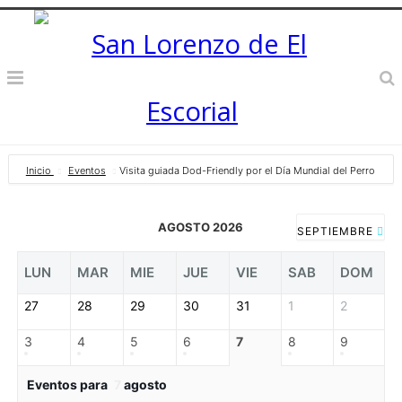
Inicio
Eventos
Visita guiada Dod-Friendly por el Día Mundial del Perro
AGOSTO 2026
SEPTIEMBRE
LUN
MAR
MIE
JUE
VIE
SAB
DOM
27
28
29
30
31
1
2
3
4
5
6
7
8
9
Eventos para
7
agosto