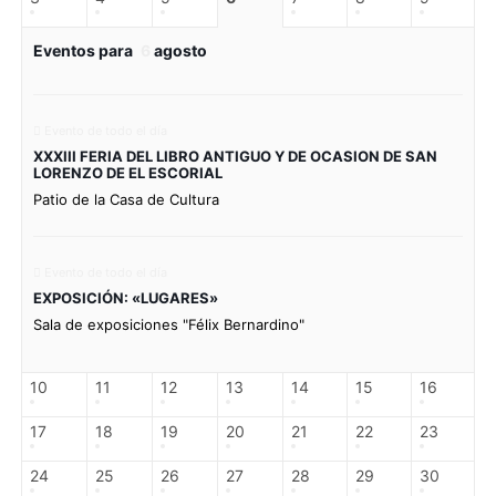
Eventos para
6
agosto
Evento de todo el día
XXXIII FERIA DEL LIBRO ANTIGUO Y DE OCASION DE SAN
LORENZO DE EL ESCORIAL
Patio de la Casa de Cultura
Evento de todo el día
EXPOSICIÓN: «LUGARES»
Sala de exposiciones "Félix Bernardino"
10
11
12
13
14
15
16
17
18
19
20
21
22
23
24
25
26
27
28
29
30