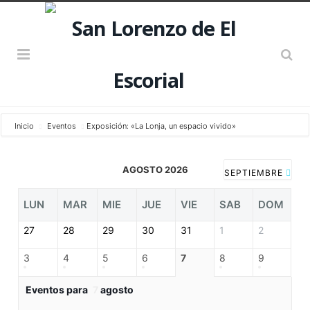
Inicio
Eventos
Exposición: «La Lonja, un espacio vivido»
AGOSTO 2026
SEPTIEMBRE
LUN
MAR
MIE
JUE
VIE
SAB
DOM
27
28
29
30
31
1
2
3
4
5
6
7
8
9
Eventos para
7
agosto