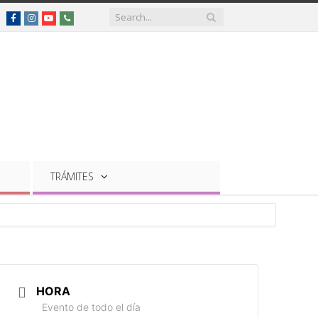
Facebook
Instagram
YouTube
Teléfonos
de
interés
TRÁMITES
HORA
Evento de todo el día