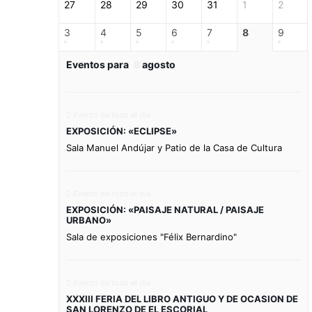
27
28
29
30
31
1
2
3
4
5
6
7
8
9
Eventos para
8
agosto
Evento de todo el día
EXPOSICIÓN: «ECLIPSE»
Sala Manuel Andújar y Patio de la Casa de Cultura
Evento de todo el día
EXPOSICIÓN: «PAISAJE NATURAL / PAISAJE
URBANO»
Sala de exposiciones "Félix Bernardino"
Evento de todo el día
XXXIII FERIA DEL LIBRO ANTIGUO Y DE OCASION DE
SAN LORENZO DE EL ESCORIAL