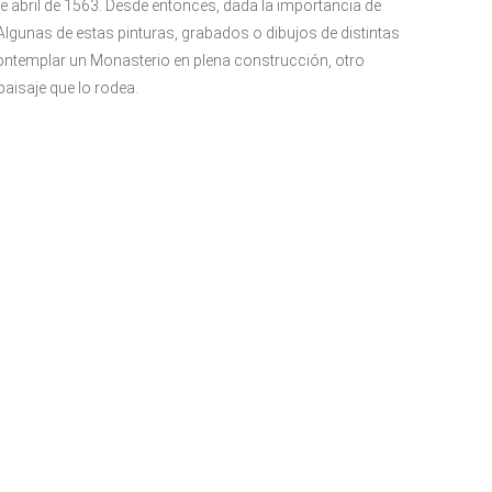
de abril de 1563. Desde entonces, dada la importancia de
unas de estas pinturas, grabados o dibujos de distintas
contemplar un Monasterio en plena construcción, otro
paisaje que lo rodea.