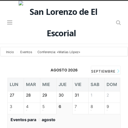
Inicio
Eventos
Conferencia: «Matías López»
AGOSTO 2026
SEPTIEMBRE
LUN
MAR
MIE
JUE
VIE
SAB
DOM
27
28
29
30
31
1
2
3
4
5
6
7
8
9
Eventos para
6
agosto