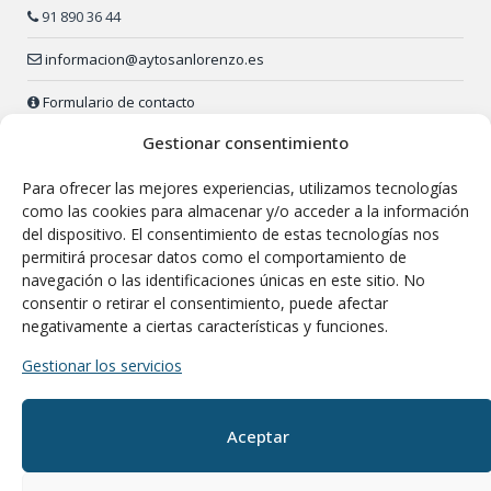
91 890 36 44
informacion@aytosanlorenzo.es
Formulario de contacto
Gestionar consentimiento
Policía Local:
91 890 52 23 (24 h.)
Para ofrecer las mejores experiencias, utilizamos tecnologías
Envía tu sugerencia o queja
como las cookies para almacenar y/o acceder a la información
del dispositivo. El consentimiento de estas tecnologías nos
permitirá procesar datos como el comportamiento de
navegación o las identificaciones únicas en este sitio. No
consentir o retirar el consentimiento, puede afectar
negativamente a ciertas características y funciones.
Gestionar los servicios
Aceptar
Departamento de Comunicación del M.I.
Ayuntamiento de San Lorenzo de El Escorial