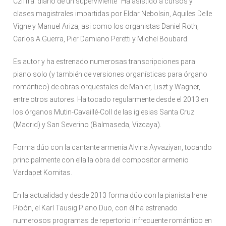
Cziffra: diario de un superviviente” Ha asistido a cursos y
clases magistrales impartidas por Eldar Nebolsin, Aquiles Delle
Vigne y Manuel Ariza, asi como los organistas Daniel Roth,
Carlos A.Guerra, Pier Damiano Peretti y Michel Boubard.
Es autor y ha estrenado numerosas transcripciones para
piano solo (y también de versiones organísticas para órgano
romántico) de obras orquestales de Mahler, Liszt y Wagner,
entre otros autores. Ha tocado regularmente desde el 2013 en
los órganos Mutin-Cavaillé-Coll de las iglesias Santa Cruz
(Madrid) y San Severino (Balmaseda, Vizcaya).
Forma dúo con la cantante armenia Alvina Ayvaziyan, tocando
principalmente con ella la obra del compositor armenio
Vardapet Komitas.
En la actualidad y desde 2013 forma dúo con la pianista Irene
Pibón, el Karl Tausig Piano Duo, con él ha estrenado
numerosos programas de repertorio infrecuente romántico en