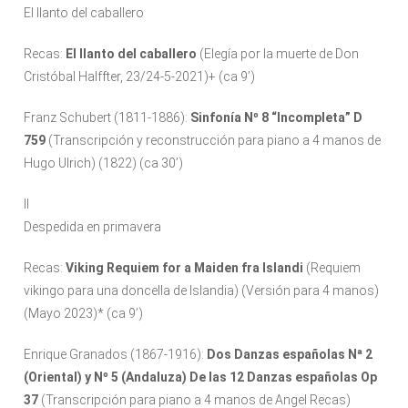
El llanto del caballero
Recas:
El llanto del caballero
(Elegía por la muerte de Don
Cristóbal Halffter, 23/24-5-2021)+ (ca 9’)
Franz Schubert (1811-1886):
Sinfonía Nº 8 “Incompleta” D
759
(Transcripción y reconstrucción para piano a 4 manos de
Hugo Ulrich) (1822) (ca 30’)
II
Despedida en primavera
Recas:
Viking Requiem for a Maiden fra Islandi
(Requiem
vikingo para una doncella de Islandia) (Versión para 4 manos)
(Mayo 2023)* (ca 9’)
Enrique Granados (1867-1916):
Dos Danzas españolas Nª 2
(Oriental) y Nº 5 (Andaluza) De las 12 Danzas españolas Op
37
(Transcripción para piano a 4 manos de Angel Recas)