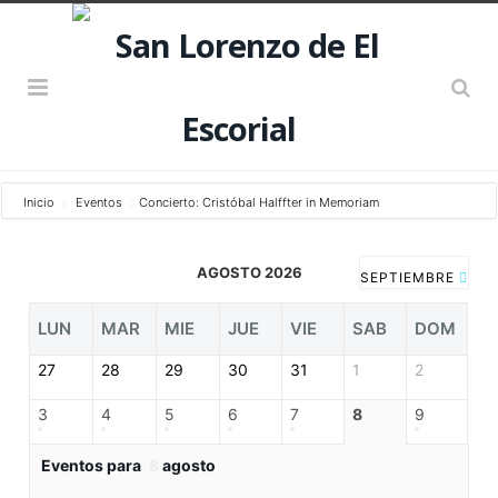
Inicio
Eventos
Concierto: Cristóbal Halffter in Memoriam
AGOSTO 2026
SEPTIEMBRE
LUN
MAR
MIE
JUE
VIE
SAB
DOM
27
28
29
30
31
1
2
3
4
5
6
7
8
9
Eventos para
8
agosto