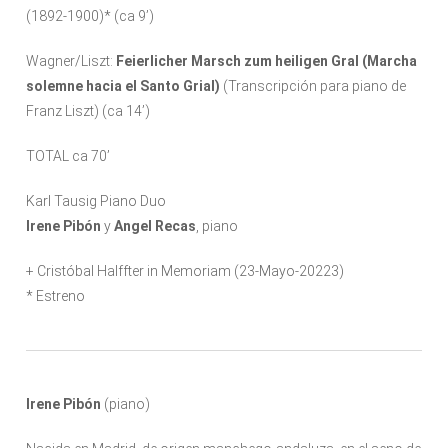
(1892-1900)* (ca 9’)
Wagner/Liszt:
Feierlicher Marsch zum heiligen Gral (Marcha
solemne hacia el Santo Grial)
(Transcripción para piano de
Franz Liszt) (ca 14’)
TOTAL ca 70’
Karl Tausig Piano Duo
Irene Pibón
y
Angel Recas
, piano
+ Cristóbal Halffter in Memoriam (23-Mayo-20223)
* Estreno
Irene Pibón
(piano)