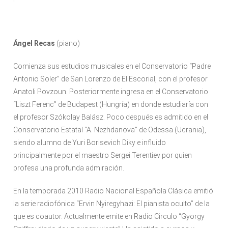
Ángel Recas
(piano)
Comienza sus estudios musicales en el Conservatorio “Padre
Antonio Soler” de San Lorenzo de El Escorial, con el profesor
Anatoli Povzoun. Posteriormente ingresa en el Conservatorio
“Liszt Ferenc” de Budapest (Hungría) en donde estudiaría con
el profesor Szókolay Balász. Poco después es admitido en el
Conservatorio Estatal “A. Nezhdanova” de Odessa (Ucrania),
siendo alumno de Yuri Borisevich Diky e influido
principalmente por el maestro Sergei Terentiev por quien
profesa una profunda admiración.
En la temporada 2010 Radio Nacional Española Clásica emitió
la serie radiofónica “Ervin Nyiregyhazi: El pianista oculto” de la
que es coautor. Actualmente emite en Radio Circulo “Gyorgy