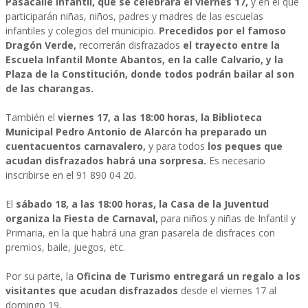
Pasacalle Infantil, que se celebrará el viernes 17,
y en el que
participarán niñas, niños, padres y madres de las escuelas
infantiles y colegios del municipio.
Precedidos por el famoso
Dragón Verde,
recorrerán disfrazados
el trayecto entre la
Escuela Infantil Monte Abantos, en la calle Calvario, y la
Plaza de la Constitución, donde todos podrán bailar al son
de las charangas.
También el
viernes 17, a las 18:00 horas, la Biblioteca
Municipal Pedro Antonio de Alarcón ha preparado un
cuentacuentos carnavalero,
y para todos
los peques que
acudan disfrazados habrá una sorpresa.
Es necesario
inscribirse en el 91 890 04 20.
El
sábado 18, a las 18:00 horas, la Casa de la Juventud
organiza la Fiesta de Carnaval,
para niños y niñas de Infantil y
Primaria, en la que habrá una gran pasarela de disfraces con
premios, baile, juegos, etc.
Por su parte, la
Oficina de Turismo entregará un regalo a los
visitantes que acudan disfrazados
desde el viernes 17 al
domingo 19.