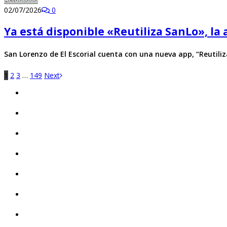
02/07/2026
0
Ya está disponible «Reutiliza SanLo», la
San Lorenzo de El Escorial cuenta con una nueva app, “Reutili
1
2
3
…
149
Next