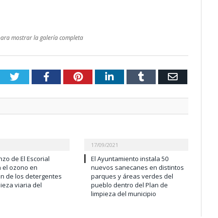
 para mostrar la galería completa
Twitter
Facebook
Pinterest
LinkedIn
Tumblr
Email
17/09/2021
zo de El Escorial
El Ayuntamiento instala 50
a el ozono en
nuevos sanecanes en distintos
ón de los detergentes
parques y áreas verdes del
pieza viaria del
pueblo dentro del Plan de
o
limpieza del municipio