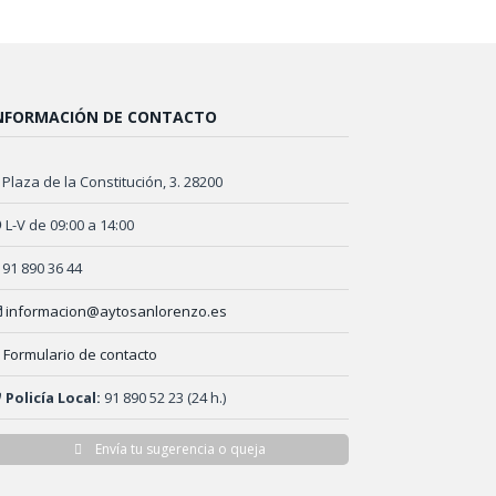
NFORMACIÓN DE CONTACTO
Plaza de la Constitución, 3. 28200
L-V de 09:00 a 14:00
91 890 36 44
informacion@aytosanlorenzo.es
Formulario de contacto
Policía Local:
91 890 52 23 (24 h.)
Envía tu sugerencia o queja