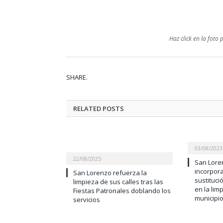
Haz click en la foto
SHARE.
RELATED
POSTS
03/08/2023
22/08/2025
San Loren
incorpor
San Lorenzo refuerza la
sustituci
limpieza de sus calles tras las
en la lim
Fiestas Patronales doblando los
municipi
servicios