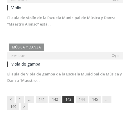
Violín
El aula de violín de la Escuela Municipal de Música y Danza
“Maestro Alonso” está…
MÚSICA Y DANZA
29/10/2019
0
Viola de gamba
El aula de Viola de gamba de la Escuela Municipal de Música y
Danza “Maestro…
Previous
1
…
141
142
143
144
145
…
Next
149