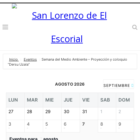
Inicio
Eventos
Semana del Medio Ambiente – Proyección y coloquio
“Dersu Uzala”
AGOSTO 2026
SEPTIEMBRE
LUN
MAR
MIE
JUE
VIE
SAB
DOM
27
28
29
30
31
1
2
3
4
5
6
7
8
9
Eventos para
7
agosto