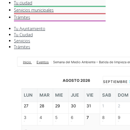
Tu ciudad
Servicios
municipales
Trámites
Tu Ayuntamiento
Tu Ciudad
Servicios
Trámites
Inicio
Eventos
Semana del Medio Ambiente – Batida de limpieza en
AGOSTO 2026
SEPTIEMBRE
LUN
MAR
MIE
JUE
VIE
SAB
DOM
27
28
29
30
31
1
2
3
4
5
6
7
8
9