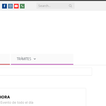
Facebook
Instagram
YouTube
Teléfonos
de
interés
TRÁMITES
HORA
Evento de todo el día