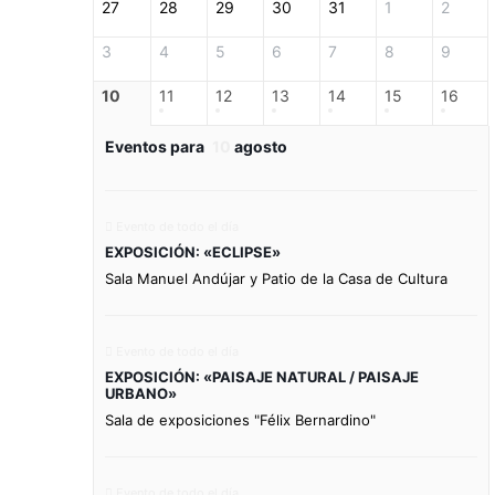
27
28
29
30
31
1
2
3
4
5
6
7
8
9
10
11
12
13
14
15
16
Eventos para
10
agosto
Evento de todo el día
EXPOSICIÓN: «ECLIPSE»
Sala Manuel Andújar y Patio de la Casa de Cultura
Evento de todo el día
EXPOSICIÓN: «PAISAJE NATURAL / PAISAJE
URBANO»
Sala de exposiciones "Félix Bernardino"
Evento de todo el día