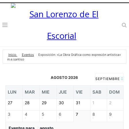
Inicio
Eventos
Exposición: «La Obra Gráfica como expresión artística»
m.e.santiso
AGOSTO 2026
SEPTIEMBRE
LUN
MAR
MIE
JUE
VIE
SAB
DOM
27
28
29
30
31
1
2
3
4
5
6
7
8
9
Eventos para
7
agosto