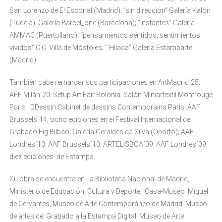
San Lorenzo de El Escorial (Madrid); ”sin dirección” Galería Kalón
(Tudela); Galería Barcel_one (Barcelona); “Instantes” Galería
AMMAC (Puertollano); “pensamientos sentidos, sentimientos
vividos” C.C. Villa de Móstoles; “ Hilada” Galería Estamparte
(Madrid).
También cabe remarcar sus participaciones en ArtMadrid´25;
AFF Milán´20; Setup Art Fair Bolonia; Salón Miniartextil Montrouge
Paris ; DDessin Cabinet de dessins Contemporains Paris; AAF
Brussels´14; ocho ediciones en el Festival Internacional de
Grabado Fig Bilbao; Galería Geraldes da Silva (Oporto); AAF
Londres´10; AAF Brussels´10; ARTELISBOA´09; AAF Londres´09;
diez ediciones de Estampa.
Su obra se encuentra en La Biblioteca Nacional de Madrid,
Ministerio de Educación, Cultura y Deporte, Casa-Museo Miguel
de Cervantes, Museo de Arte Contemporáneo de Madrid, Museo
de artes del Grabado a la Estampa Digital, Museo de Arte