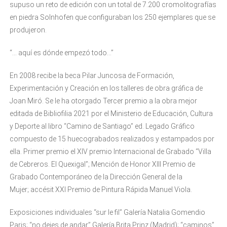
supuso un reto de edición con un total de 7.200 cromolitografías
en piedra Solnhofen que configuraban los 250 ejemplares que se
produjeron.
“… aquí es dónde empezó todo…”
En 2008 recibe la beca Pilar Juncosa de Formación,
Experimentación y Creación en los talleres de obra gráfica de
Joan Miró. Se le ha otorgado Tercer premio a la obra mejor
editada de Bibliofilia 2021 por el Ministerio de Educación, Cultura
y Deporte al libro “Camino de Santiago” ed. Legado Gráfico
compuesto de 15 huecograbados realizados y estampados por
ella. Primer premio el XIV premio Internacional de Grabado “Villa
de Cebreros. El Quexigal”; Mención de Honor XIII Premio de
Grabado Contemporáneo de la Dirección General de la
Mujer; accésit XXI Premio de Pintura Rápida Manuel Viola.
Exposiciones individuales “sur le fil” Galería Natalia Gomendio
Paris; “no dejes de andar” Galería Brita Prinz (Madrid); “caminos”