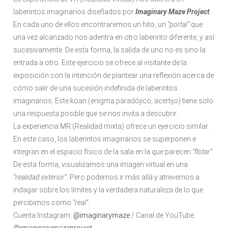
laberintos imaginarios diseñados por
Imaginary Maze Project
.
En cada uno de ellos encontraremos un hito, un
“portal”
que
una vez alcanzado nos adentra en otro laberinto diferente, y así
sucesivamente. De esta forma, la salida de uno no es sino la
entrada a otro. Este ejercicio se ofrece al visitante de la
exposición con la intención de plantear una reflexión acerca de
cómo salir de una sucesión indefinida de laberintos
imaginarios. Este koan (enigma paradójico, acertijo) tiene solo
una respuesta posible que se nos invita a descubrir.
La experiencia MR (Realidad mixta) ofrece un ejercicio similar.
En este caso, los laberintos imaginarios se superponen e
integran en el espacio físico de la sala en la que parecen
“flotar”
.
De esta forma, visualizamos una imagen virtual en una
“realidad exterior”
. Pero podemos ir más allá y atrevernos a
indagar sobre los límites y la verdadera naturaleza de lo que
percibimos como
“real”
.
Cuenta Instagram:
@imaginarymaze
/ Canal de YouTube: