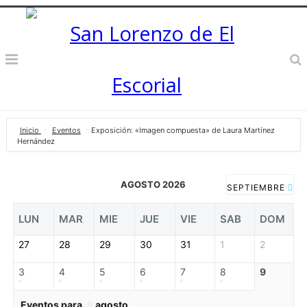
Inicio
Eventos
Exposición: «Imagen compuesta» de Laura Martínez
Hernández
AGOSTO 2026
SEPTIEMBRE
LUN
MAR
MIE
JUE
VIE
SAB
DOM
27
28
29
30
31
1
2
3
4
5
6
7
8
9
Eventos para
9
agosto