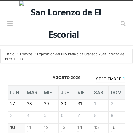
Inicio
Eventos
Exposición del XXV Premio de Grabado «San Lorenzo de
El Escorial»
AGOSTO 2026
SEPTIEMBRE
LUN
MAR
MIE
JUE
VIE
SAB
DOM
27
28
29
30
31
1
2
3
4
5
6
7
8
9
10
11
12
13
14
15
16