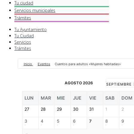
Tu ciudad
Servicios
municipales
Trámites
Tu Ayuntamiento
Tu Ciudad
Servicios
Trámites
Inicio
Eventos
Cuentos para adultos «Mujeres habitadas»
AGOSTO 2026
SEPTIEMBRE
LUN
MAR
MIE
JUE
VIE
SAB
DOM
27
28
29
30
31
1
2
3
4
5
6
7
8
9