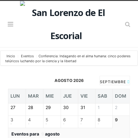
Inicio
Eventos
Conferencia: Indagando en el alma humana: cinco poderes
telúricos luchando por la ciencia y la libertad
AGOSTO 2026
SEPTIEMBRE
LUN
MAR
MIE
JUE
VIE
SAB
DOM
27
28
29
30
31
1
2
3
4
5
6
7
8
9
Eventos para
9
agosto