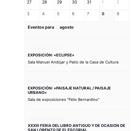
27
28
29
30
31
1
2
3
4
5
6
7
8
9
Eventos para
8
agosto
Evento de todo el día
EXPOSICIÓN: «ECLIPSE»
Sala Manuel Andújar y Patio de la Casa de Cultura
Evento de todo el día
EXPOSICIÓN: «PAISAJE NATURAL / PAISAJE
URBANO»
Sala de exposiciones "Félix Bernardino"
Evento de todo el día
XXXIII FERIA DEL LIBRO ANTIGUO Y DE OCASION DE
SAN LORENZO DE EL ESCORIAL