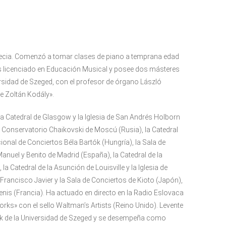
cia. Comenzó a tomar clases de piano a temprana edad
s licenciado en Educación Musical y posee dos másteres
rsidad de Szeged, con el profesor de órgano László
e Zoltán Kodály».
 Catedral de Glasgow y la Iglesia de San Andrés Holborn
del Conservatorio Chaikovski de Moscú (Rusia), la Catedral
acional de Conciertos Béla Bartók (Hungría), la Sala de
anuel y Benito de Madrid (España), la Catedral de la
 la Catedral de la Asunción de Louisville y la Iglesia de
n Francisco Javier y la Sala de Conciertos de Kioto (Japón),
-Denis (Francia). Ha actuado en directo en la Radio Eslovaca
orks» con el sello Waltman’s Artists (Reino Unido). Levente
ók de la Universidad de Szeged y se desempeña como