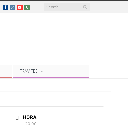
Facebook
Instagram
YouTube
Teléfonos
de
interés
TRÁMITES
HORA
20:00