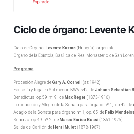
Expirado
Ciclo de órgano: Levente 
Ciclo de Órgano.
Levente Kuzma
(Hungría), organista.
Órgano de la Epístola, Basílica del Real Monasterio de San Loren
Programa
Procesión Alegre de
Gary A. Cornell
(sz.1942)
Fantasía y fuga en Sol menor BWV 542 de
Johann Sebastian 
Benedictus op.59 nº 9 de
Max Reger
(1873-1916)
Introducción y Allegro de la Sonata para órgano nº 1, op.42 de
Adagio de la Sonata para órgano nº 1, op. 65 de
Felix Mendels
Scherzo op.49. nº 2. de
Marco Enrico Bossi
(1861-1925)
Salida del Carillón de
Henri Mulet
(1878-1967)