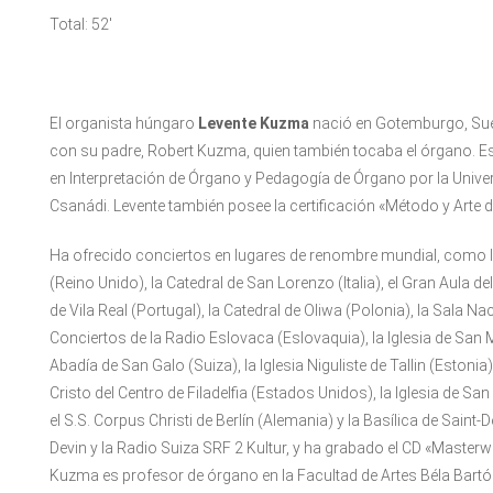
Total: 52′
El organista húngaro
Levente Kuzma
nació en Gotemburgo, Sue
con su padre, Robert Kuzma, quien también tocaba el órgano. E
en Interpretación de Órgano y Pedagogía de Órgano por la Unive
Csanádi. Levente también posee la certificación «Método y Arte d
Ha ofrecido conciertos en lugares de renombre mundial, como la
(Reino Unido), la Catedral de San Lorenzo (Italia), el Gran Aula 
de Vila Real (Portugal), la Catedral de Oliwa (Polonia), la Sala N
Conciertos de la Radio Eslovaca (Eslovaquia), la Iglesia de San M
Abadía de San Galo (Suiza), la Iglesia Niguliste de Tallin (Estonia),
Cristo del Centro de Filadelfia (Estados Unidos), la Iglesia de Sa
el S.S. Corpus Christi de Berlín (Alemania) y la Basílica de Saint
Devin y la Radio Suiza SRF 2 Kultur, y ha grabado el CD «Masterw
Kuzma es profesor de órgano en la Facultad de Artes Béla Bart