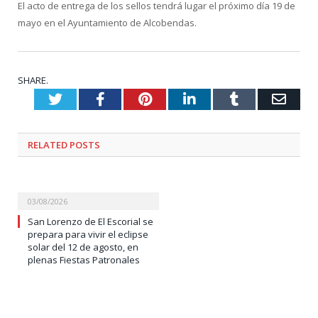
El acto de entrega de los sellos tendrá lugar el próximo día 19 de
mayo en el Ayuntamiento de Alcobendas.
SHARE.
Twitter
Facebook
Pinterest
LinkedIn
Tumblr
Emai
RELATED
POSTS
03/08/2026
San Lorenzo de El Escorial se
prepara para vivir el eclipse
solar del 12 de agosto, en
plenas Fiestas Patronales