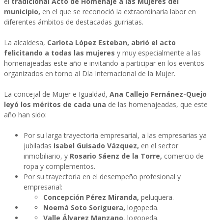
el
tradicional Acto de Homenaje a las Mujeres del
municipio,
en el que se reconoció la extraordinaria labor en
diferentes ámbitos de destacadas gurriatas.
La alcaldesa,
Carlota López Esteban, abrió el acto
felicitando a todas las mujeres
y muy especialmente a las
homenajeadas este año e invitando a participar en los eventos
organizados en torno al Día Internacional de la Mujer.
La concejal de Mujer e Igualdad,
Ana Callejo Fernánez-Quejo
leyó los méritos de cada una
de las homenajeadas, que este
año han sido:
Por su larga trayectoria empresarial, a las empresarias ya
jubiladas
Isabel Guisado Vázquez,
en el sector
inmobiliario, y
Rosario Sáenz de la Torre,
comercio de
ropa y complementos.
Por su trayectoria en el desempeño profesional y
empresarial:
Concepción Pérez Miranda,
peluquera.
Noemá Soto Soriguera,
logopeda.
Valle Álvarez Manzano
, logopeda.