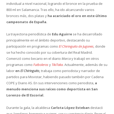
individual a nivel nacional, logrando el bronce en la prueba de
800 ml en Salamanca. Tras ello, ha ido alcanzando varios
bronces más, dos platas y
ha acariciado el oro en este último
campeonato de España.
La trayectoria periodística de
Edu Aguirre
se ha desarrollado
principalmente en el ámbito deportivo, destacando su
participación en programas como
El Chiringuito de Jugones
,
donde
se ha hecho conocido por su cobertura del Real Madrid.
Comenzó como becario en el diario
Marca
y trabajó en otros
programas como
Futboleros
y
TikiTaka
. Actualmente, además de su
labor
en
El Chiringuito
,
trabaja como periodista y narrador de
partidos para Movistar, habiendo pasado también por Cadena
COPE y Diario AS. En sus intervenciones como periodista,
a
menudo menciona sus raíces como deportista en San
Lorenzo de El Escorial.
Durante la gala, la alcaldesa
Carlota López Esteban
destacó
que
“rendimos homenaje a quienes, con su constancia diaria, llevan el