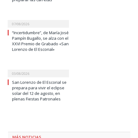
07/08/2026
“Incertidumbre”, de María José
Pampín Bugallo, se alza con el
XXVI Premio de Grabado «San
Lorenzo de El Escorial»
03/08/2026
San Lorenzo de El Escorial se
prepara para vivir el eclipse
solar del 12 de agosto, en
plenas Fiestas Patronales
MÁS NOTICIAS