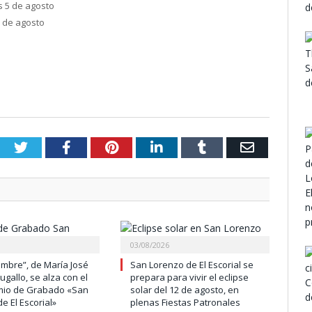
s 5 de agosto
 de agosto
Twitter
Facebook
Pinterest
LinkedIn
Tumblr
Email
03/08/2026
umbre”, de María José
San Lorenzo de El Escorial se
gallo, se alza con el
prepara para vivir el eclipse
mio de Grabado «San
solar del 12 de agosto, en
e El Escorial»
plenas Fiestas Patronales