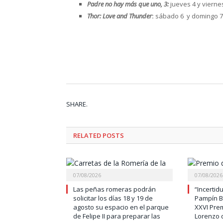
Padre no hay más que uno, 3:
jueves 4 y vierne
Thor: Love and Thunder
:
sábado 6 y domingo 7
SHARE.
RELATED
POSTS
07/08/2026
07/08/2026
Las peñas romeras podrán
“Incertid
solicitar los días 18 y 19 de
Pampín Bu
agosto su espacio en el parque
XXVI Pre
de Felipe II para preparar las
Lorenzo d