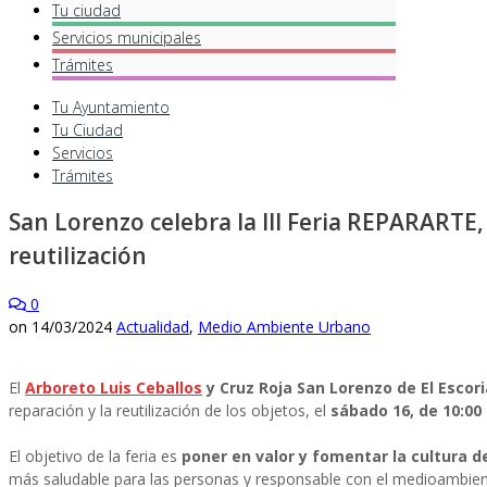
Tu ciudad
Servicios
municipales
Trámites
Tu Ayuntamiento
Tu Ciudad
Servicios
Trámites
San Lorenzo celebra la III Feria REPARARTE,
reutilización
0
on
14/03/2024
Actualidad
,
Medio Ambiente Urbano
El
Arboreto Luis Ceballos
y Cruz Roja San Lorenzo de El Escori
reparación y la reutilización de los objetos, el
sábado 16, de 10:00 
El objetivo de la feria es
poner en valor y fomentar la cultura 
más saludable para las personas y responsable con el medioambien