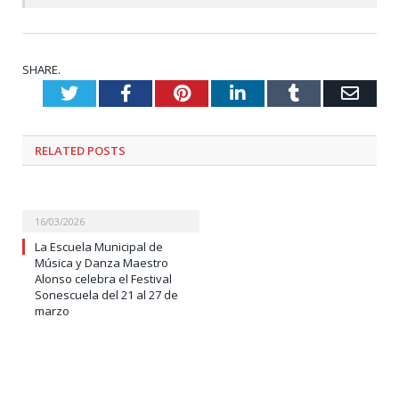
SHARE.
Twitter
Facebook
Pinterest
LinkedIn
Tumblr
Emai
RELATED
POSTS
16/03/2026
La Escuela Municipal de
Música y Danza Maestro
Alonso celebra el Festival
Sonescuela del 21 al 27 de
marzo