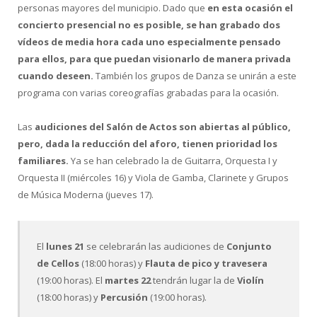
personas mayores del municipio. Dado que
en esta ocasión el
concierto presencial no es posible, se han grabado dos
vídeos de media hora cada uno especialmente pensado
para ellos, para que puedan visionarlo de manera privada
cuando deseen.
También los grupos de Danza se unirán a este
programa con varias coreografías grabadas para la ocasión.
Las
audiciones del Salón de Actos son abiertas al público,
pero, dada la reducción del aforo, tienen prioridad los
familiares.
Ya se han celebrado la de Guitarra, Orquesta I y
Orquesta II (miércoles 16) y Viola de Gamba, Clarinete y Grupos
de Música Moderna (jueves 17).
El
lunes 21
se celebrarán las audiciones de
Conjunto
de Cellos
(18:00 horas) y
Flauta de pico y travesera
(19:00 horas). El
martes 22
tendrán lugar la de
Violín
(18:00 horas) y
Percusión
(19:00 horas).