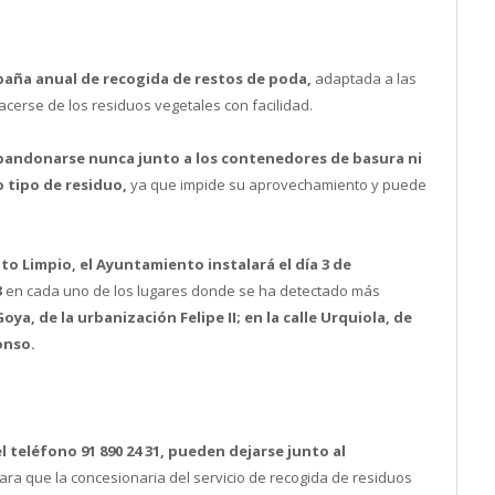
aña anual de recogida de restos de poda,
adaptada a las
erse de los residuos vegetales con facilidad.
bandonarse nunca junto a los contenedores de basura ni
 tipo de residuo,
ya que impide su aprovechamiento y puede
to Limpio, el Ayuntamiento instalará el día 3 de
3
en cada uno de los lugares donde se ha detectado más
oya, de la urbanización Felipe II; en la calle Urquiola, de
onso.
l teléfono 91 890 24 31, pueden dejarse junto al
ara que la concesionaria del servicio de recogida de residuos