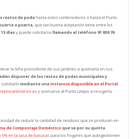
s restos de poda
hasta estos contenedores o hasta el Punto
 puerta a puerta,
que tan buena aceptación tiene entre los
 15 días
y puede solicitarse
llamando al teléfono 91 859 76
inar la leña procedente de sus jardines a quemarla en sus
den disponer de los restos de podas municipales y
solicitarlo
mediante una
instancia disponible en el Portal
@aytosanlorenzo.es
y acercarse al Punto Limpio a recogerla.
ecesidad de reducir la cantidad de residuos que se producen en
ma de Compostaje Doméstico
que va por su quinta
e 5% en la tasa de basuras
para los hogares que autogestionen