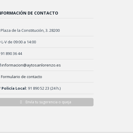
NFORMACIÓN DE CONTACTO
Plaza de la Constitución, 3. 28200
L-V de 09:00 a 14:00
91 890 36 44
informacion@aytosanlorenzo.es
Formulario de contacto
Policía Local:
91 890 52 23 (24 h.)
Envía tu sugerencia o queja