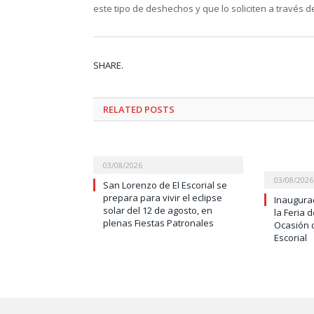
este tipo de deshechos y que lo soliciten a través d
SHARE.
RELATED
POSTS
03/08/2026
03/08/2026
San Lorenzo de El Escorial se
prepara para vivir el eclipse
Inaugurad
solar del 12 de agosto, en
la Feria 
plenas Fiestas Patronales
Ocasión 
Escorial