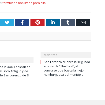
el
formulario habilitado para ello.
Twitter
Facebook
Pinterest
LinkedIn
Tumblr
Email
30/07/2026
San Lorenzo celebra la segunda
edición de “The Best”, el
a la XXXIII edición de
concurso que busca la mejor
del Libro Antiguo y de
hamburguesa del municipio
de San Lorenzo de El