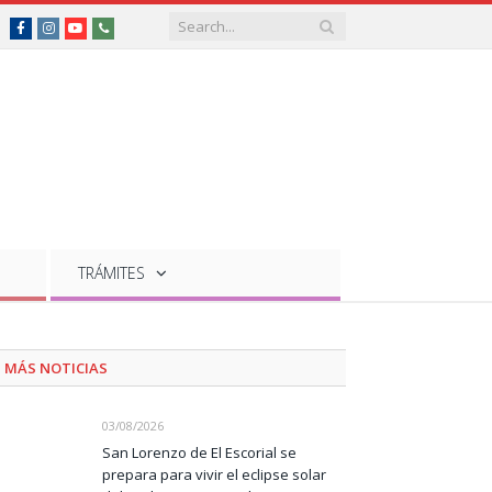
Facebook
Instagram
YouTube
Teléfonos
de
interés
TRÁMITES
MÁS NOTICIAS
03/08/2026
San Lorenzo de El Escorial se
prepara para vivir el eclipse solar