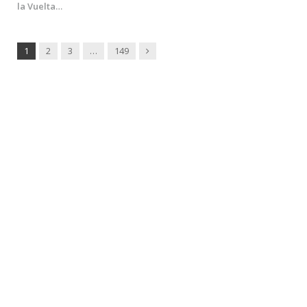
la Vuelta…
Next
1
2
3
…
149