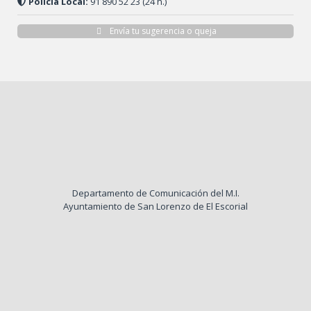
Policía Local:
91 890 52 23 (24 h.)
Envía tu sugerencia o queja
Departamento de Comunicación del M.I.
Ayuntamiento de San Lorenzo de El Escorial