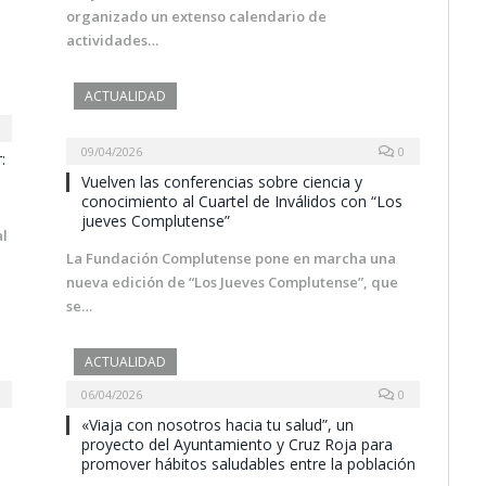
organizado un extenso calendario de
actividades…
ACTUALIDAD
09/04/2026
0
:
Vuelven las conferencias sobre ciencia y
conocimiento al Cuartel de Inválidos con “Los
jueves Complutense”
al
La Fundación Complutense pone en marcha una
nueva edición de “Los Jueves Complutense”, que
se…
ACTUALIDAD
06/04/2026
0
«Viaja con nosotros hacia tu salud”, un
proyecto del Ayuntamiento y Cruz Roja para
promover hábitos saludables entre la población