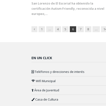
San Lorenzo de El Escorial ha obtenido la
certificación Autism Friendly, reconocida a nivel
europeo,…
Previous
1
…
4
5
6
7
8
…
1
EN UN CLICK
Teléfonos y direcciones de interés
Wifi Municipal
Área de Juventud
Casa de Cultura