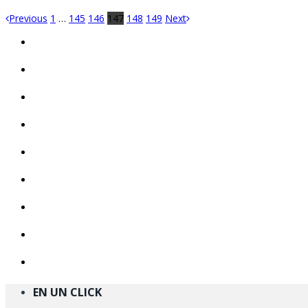
Previous
1
…
145
146
147
148
149
Next
EN UN CLICK