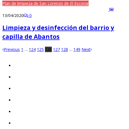
Plan de limpieza de San Lorenzo de El Escorial
13/04/2020
0
Limpieza y desinfección del barrio y
capilla de Abantos
Previous
1
…
124
125
126
127
128
…
149
Next