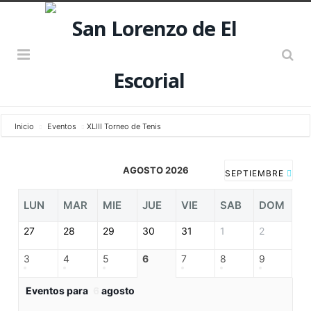
Inicio
Eventos
XLIII Torneo de Tenis
AGOSTO 2026
SEPTIEMBRE
LUN
MAR
MIE
JUE
VIE
SAB
DOM
27
28
29
30
31
1
2
3
4
5
6
7
8
9
Eventos para
6
agosto