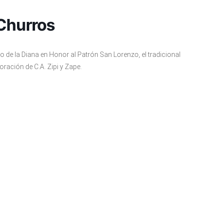
 Churros
o de la Diana en Honor al Patrón San Lorenzo, el tradicional
ración de C.A. Zipi y Zape.