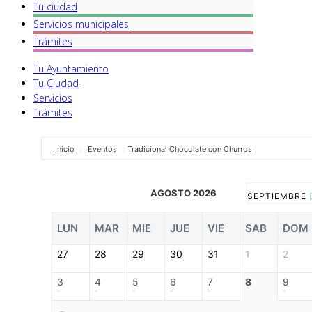
Tu ciudad
Servicios
municipales
Trámites
Tu Ayuntamiento
Tu Ciudad
Servicios
Trámites
Inicio
Eventos
Tradicional Chocolate con Churros
AGOSTO 2026
SEPTIEMBRE
LUN
MAR
MIE
JUE
VIE
SAB
DOM
27
28
29
30
31
1
2
3
4
5
6
7
8
9