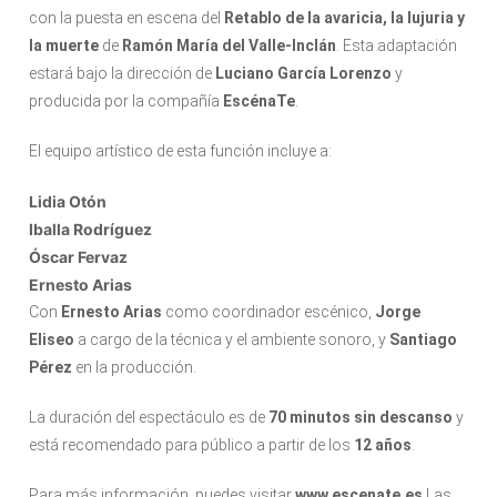
con la puesta en escena del
Retablo de la avaricia, la lujuria y
la muerte
de
Ramón María del Valle-Inclán
. Esta adaptación
estará bajo la dirección de
Luciano García Lorenzo
y
producida por la compañía
EscénaTe
.
El equipo artístico de esta función incluye a:
Lidia Otón
Iballa Rodríguez
Óscar Fervaz
Ernesto Arias
Con
Ernesto Arias
como coordinador escénico,
Jorge
Eliseo
a cargo de la técnica y el ambiente sonoro, y
Santiago
Pérez
en la producción.
La duración del espectáculo es de
70 minutos sin descanso
y
está recomendado para público a partir de los
12 años
.
Para más información, puedes visitar
www.escenate.es
Las