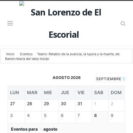
Inicio
Eventos
Teatro: Retablo de la avaricia, la lujuria y la muerte, de
Ramón María del Valle-Inclán
AGOSTO 2026
SEPTIEMBRE
LUN
MAR
MIE
JUE
VIE
SAB
DOM
27
28
29
30
31
1
2
3
4
5
6
7
8
9
Eventos para
8
agosto